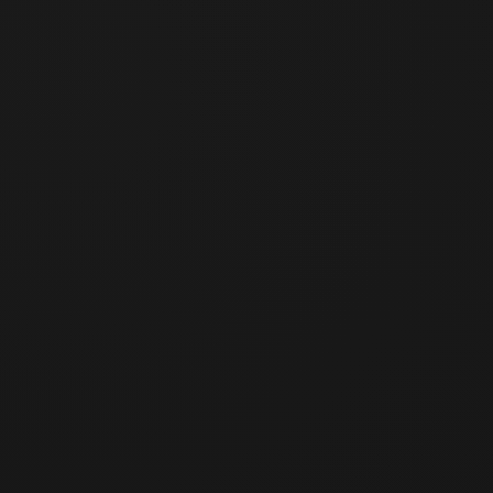
Quantity
−
+
Order Summary
비트코인 낙관론
Quantity
:
1
20,694 sats
≈ ₩
18,900
Shipping
Free shipping (Korea only)
Total
20,694 sats