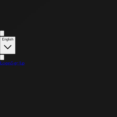
English
Login
Sign Up
Home