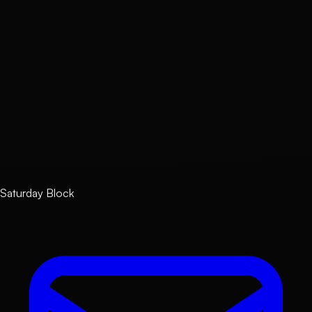
Content
*
Submit Review
* Reviews are posted after admin approval.
비트코인 낙관론
Saturday Block
20,694 sats
Buy Now